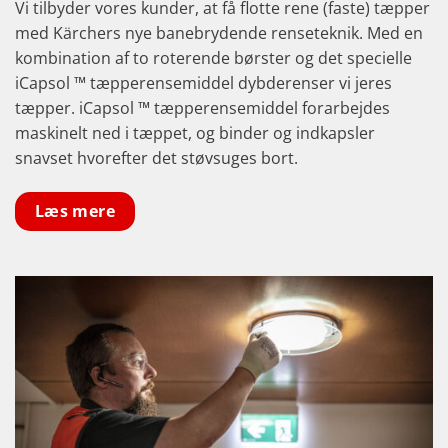
Vi tilbyder vores kunder, at få flotte rene (faste) tæpper
med Kärchers nye banebrydende renseteknik. Med en
kombination af to roterende børster og det specielle
iCapsol ™ tæpperensemiddel dybderenser vi jeres
tæpper. iCapsol ™ tæpperensemiddel forarbejdes
maskinelt ned i tæppet, og binder og indkapsler
snavset hvorefter det støvsuges bort.
Læs mere